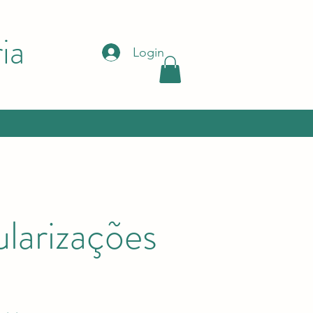
ia
Login
larizações