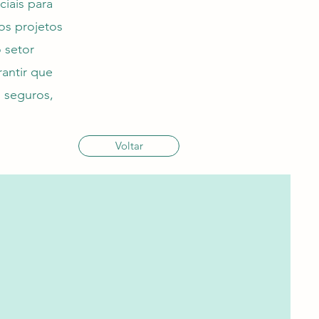
iais para
os projetos
 setor
antir que
 seguros,
Voltar