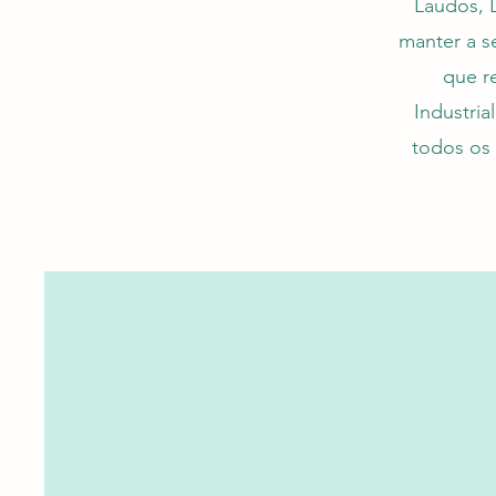
Laudos, 
manter a s
que r
Industria
todos os