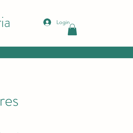
ia
Login
res