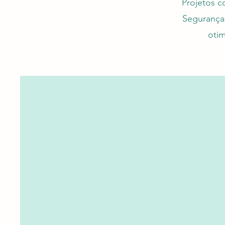
Projetos c
Segurança.
otim