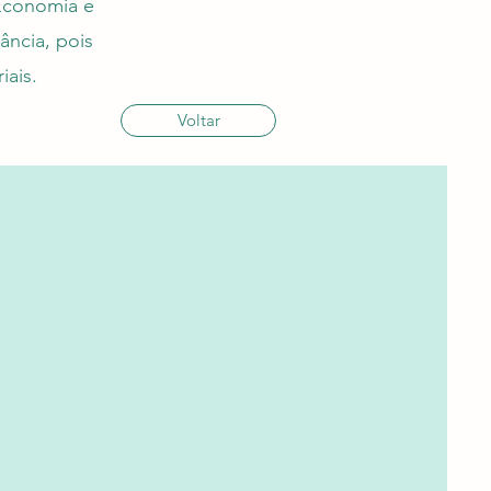
 Economia e
ância, pois
iais.
Voltar