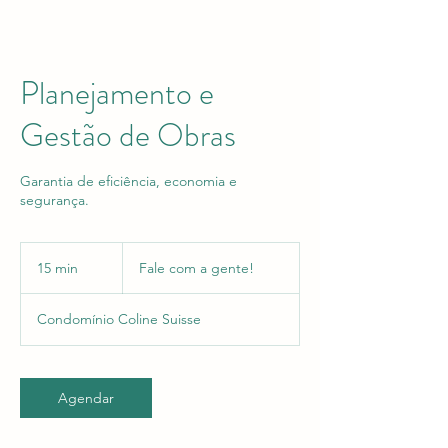
Planejamento e
Gestão de Obras
Garantia de eficiência, economia e
segurança.
Fale
com
15 min
1
Fale com a gente!
a
gente!
5
m
Condomínio Coline Suisse
i
n
Agendar