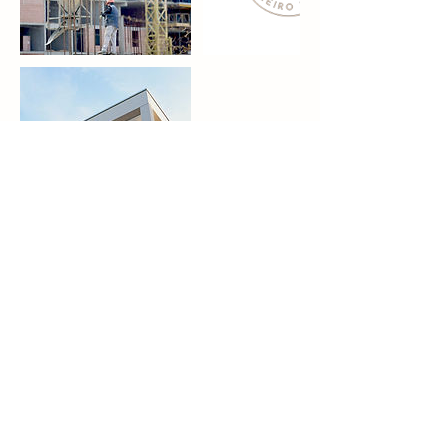
Informações de contato
Rua dos Guatás - Vila Costa e Silva,
Campinas - SP, Brasil